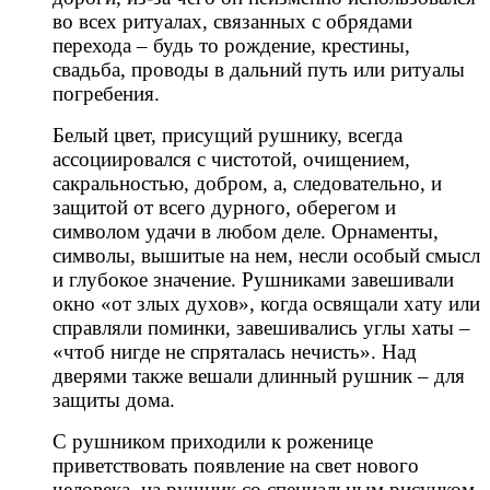
во всех ритуалах, связанных с обрядами
перехода – будь то рождение, крестины,
свадьба, проводы в дальний путь или ритуалы
погребения.
Белый цвет, присущий рушнику, всегда
ассоциировался с чистотой, очищением,
сакральностью, добром, а, следовательно, и
защитой от всего дурного, оберегом и
символом удачи в любом деле. Орнаменты,
символы, вышитые на нем, несли особый смысл
и глубокое значение. Рушниками завешивали
окно «от злых духов», когда освящали хату или
справляли поминки, завешивались углы хаты –
«чтоб нигде не спряталась нечисть». Над
дверями также вешали длинный рушник – для
защиты дома.
С рушником приходили к роженице
приветствовать появление на свет нового
человека, на рушник со специальным рисунком