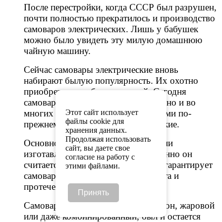
После перестройки, когда СССР был разрушен,
почти полностью прекратилось и производство
самоваров электрических. Лишь у бабушек
можно было увидеть эту милую домашнюю
чайную машину.
Сейчас самовары электрические вновь
набирают былую популярность. Их охотно
приобретает все больше людей. Сегодня
самовары делают не только в Туле, но и во
многих городах России. Но лучшими по-
Этот сайт использует
файлы cookie для
прежнему считаются именно тульские.
хранения данных.
Продолжая использовать
Основной материал, из которого они
сайт, вы даете свое
изготавливаются – это латунь. Именно он
согласие на работу с
считается наиболее подходящим и гарантирует
этими файлами.
самовару долгую жизнь без ремонта и
протечек.
Принять
Самовар, не важно, электрический он, жаровой
или даже комбинированный, был и остается