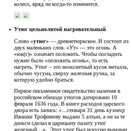
колесо, вряд ли когда-то изменится.
Утюг цельнолитой нагревательный
Слово «
утюг
» — древнетюркское. И состоит из
двух маленьких слов. «Ут» — это огонь. А
«юк(г)» означает положить. Чтобы погладить
нужно было «положить огонь», то есть
нагреть. Утюг – это монолитный кусок металла,
обычно чугуна, сверху железная ручка, за
которую удобно браться.
Первое письменное свидетельство наличия в
российском обиходе утюгов датировано 10
февраля 1636 года. В книге расходов царского
двора есть запись: «…генваря 31 день кузнецу
Ивашке Трофимову выдано 5 алтын, а он за те
деньги сделал в царицыну палату утюг
железный…». Этот утюг был искусно выкован