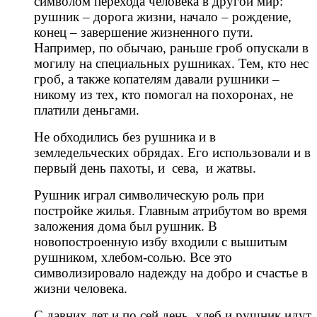
символом перехода человека в другой мир:
рушник – дорога жизни, начало – рождение,
конец – завершение жизненного пути.
Например, по обычаю, раньше гроб опускали в
могилу на специальных рушниках. Тем, кто нес
гроб, а также копателям давали рушники –
никому из тех, кто помогал на похоронах, не
платили деньгами.
Не обходились без рушника и в
земледельческих обрядах. Его использовали и в
первый день пахоты, и сева, и жатвы.
Рушник играл символическую роль при
постройке жилья. Главным атрибутом во время
заложения дома был рушник. В
новопостроенную избу входили с вышитым
рушником, хлебом-солью. Все это
символизировало надежду на добро и счастье в
жизни человека.
С давних лет и по сей день, хлеб и рушник идут