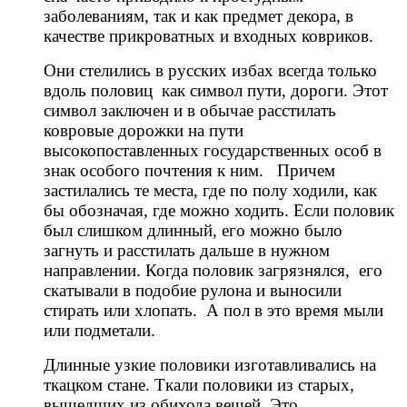
заболеваниям, так и как предмет декора, в
качестве прикроватных и входных ковриков.
Они стелились в русских избах всегда только
вдоль половиц как символ пути, дороги. Этот
символ заключен и в обычае расстилать
ковровые дорожки на пути
высокопоставленных государственных особ в
знак особого почтения к ним. Причем
застилались те места, где по полу ходили, как
бы обозначая, где можно ходить. Если половик
был слишком длинный, его можно было
загнуть и расстилать дальше в нужном
направлении. Когда половик загрязнялся, его
скатывали в подобие рулона и выносили
стирать или хлопать. А пол в это время мыли
или подметали.
Длинные узкие половики изготавливались на
ткацком стане. Ткали половики из старых,
вышедших из обихода вещей. Это