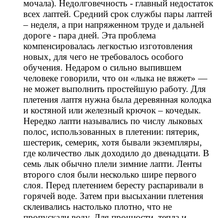
мочала). Недолговечность - главный недостаток
всех лаптей. Средний срок службы пары лаптей
– неделя, а при напряженном труде и дальней
дороге - пара дней. Эта проблема
компенсировалась легкостью изготовления
новых, для чего не требовалось особого
обучения. Недаром о сильно выпившем
человеке говорили, что он «лыка не вяжет» —
не может выполнить простейшую работу. Для
плетения лаптя нужна была деревянная колодка
и костяной или железный крючок – кочедык.
Нередко лапти назывались по числу лыковых
полос, использованных в плетении: пятерик,
шестерик, семерик, хотя бывали экземпляры,
где количество лык доходило до двенадцати. В
семь лык обычно плели зимние лапти. Ленты
второго слоя были несколько шире первого
слоя. Перед плетением бересту распаривали в
горячей воде. Затем при высыхании плетения
склеивались настолько плотно, что не
пропускали воду. Для прочности, тепла и