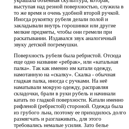
украшала объёмная скульптура, которая,
выступая над резной поверхностью, служила в
то же время и очень удобной второй ручкой.
Иногда рукоятку рубеля делали полой и
закладывали внутрь горошинки или другие
мелкие предметы, чтобы они гремели при
раскатывании. Издавался звук аналогичный
звуку детской погремушки.
Поверхность рубеля была ребристой. Отсюда
еще одно название «ребрак», или «катальная
палка». Так как именно им катали одежду,
намотанную на «скалку». Скалка - обычная
гладкая палка, иногда с ручками. На неё
наматывали мокрую одежду, расправляя
складочки, брали в руки рубель и начинали
катать по гладкой поверхности. Катали именно
рифленой (ребристой) стороной. Одежда была
из грубого льна, поэтому ее приходилось долго
размягчать и разглаживать, для этого
требовались немалые усилия. Зато белье