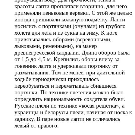
красоты лапти проплетали вторично, для чего
применяли пеньковые веревки. С этой же целью
иногда пришивали кожаную подметку. Лапти
носились с портянками (онучами) из грубого
холста для лета и из сукна на зиму. К ноге
привязывались оборами (веревочными,
лыковыми, ременными), на манер
древнегреческой сандалии. Длина оборов была
от 1,5 до 4,5 м. Крепились оборы внизу за
говенник лаптя и удерживали портянку от
разматывания. Тем не менее, при длительной
ходьбе периодически приходилось
переобуваться и перематывать сбившиеся
портянки. По технике плетения можно было
определить национальность создателя обуви.
Русские плели по технике «косая решетка», а
украинцы и белорусы плели, начиная от носка к
заднику. В паре новые лапти не отличались
левый от правого.