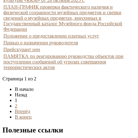
культуры «ККМ» от 28 октября 2025 г.
ПЛАН-ГРАФИК проверки фактического наличия и
физической сохранности музейных предметов и сверки
сведений о музейных предметах, внесенных в
Государственный каталог Музейного фонда Российской
Федерации
Положение о предоставлении платных услуг
Приказ о назначении руководителя
Прейскурант цен
ПАМЯТКА по реагированию руководства объектов при
поступлении сообщений об угрозах совершения
террористических актов
Страница 1 из 2
В начало
Назад
1
2
Вперёд
В конец
Полезные ссылки