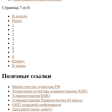
Страница 7 из 8
В начало
Назад
1
2
3
4
5
6
7
8
Вперёд
В конец
Полезные ссылки
Министерство культуры РФ
Управление культуры администрации КМО
Администрация КМО
Администрация Правительства Кузбасса
ОИП правовой информации
Заполните нашу анкету